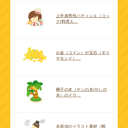
上半身男性パティシエ（コッ
ク/料理人…
お金（コイン）や宝石（ダイ
ヤモンド）…
椰子の木（ヤシの木/やしの
木）のイラ…
名探偵のイラスト素材（帽