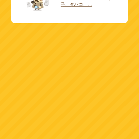
子、タバコ、…