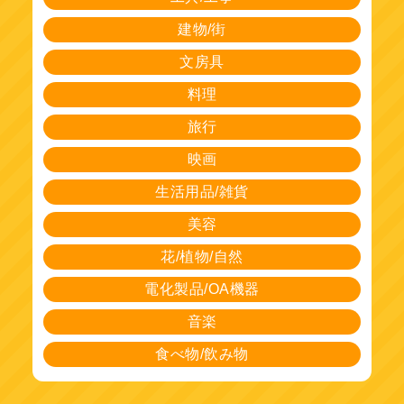
建物/街
文房具
料理
旅行
映画
生活用品/雑貨
美容
花/植物/自然
電化製品/OA機器
音楽
食べ物/飲み物