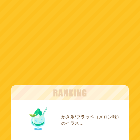
かき氷/フラッペ（メロン味）
のイラス…