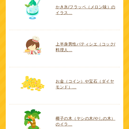
かき氷/フラッペ（メロン味）の
イラス…
上半身男性パティシエ（コック/
料理人…
お金（コイン）や宝石（ダイヤ
モンド）…
椰子の木（ヤシの木/やしの木）
のイラ…