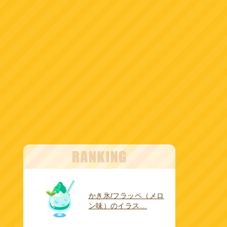
かき氷/フラッペ（メロ
ン味）のイラス…