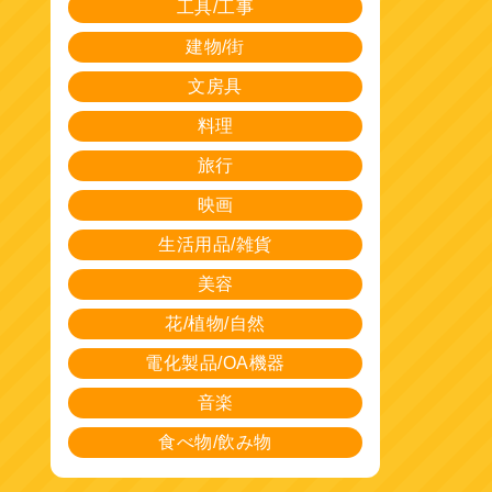
工具/工事
建物/街
文房具
料理
旅行
映画
生活用品/雑貨
美容
花/植物/自然
電化製品/OA機器
音楽
食べ物/飲み物