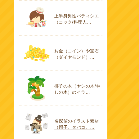
上半身男性パティシエ
（コック/料理人…
お金（コイン）や宝石
（ダイヤモンド）…
椰子の木（ヤシの木/や
しの木）のイラ…
名探偵のイラスト素材
（帽子、タバコ、…