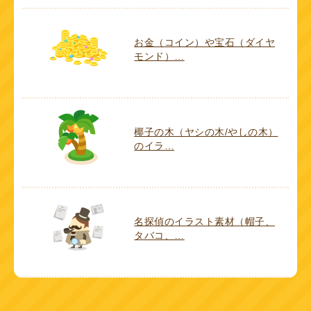
お金（コイン）や宝石（ダイヤ
モンド）…
椰子の木（ヤシの木/やしの木）
のイラ…
名探偵のイラスト素材（帽子、
タバコ、…