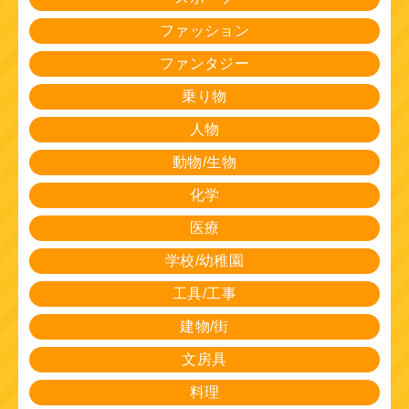
ファッション
ファンタジー
乗り物
人物
動物/生物
化学
医療
学校/幼稚園
工具/工事
建物/街
文房具
料理