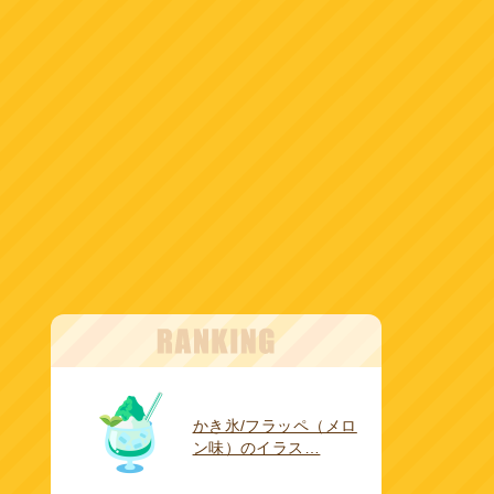
かき氷/フラッペ（メロ
ン味）のイラス…