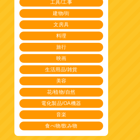
工具/工事
建物/街
文房具
料理
旅行
映画
生活用品/雑貨
美容
花/植物/自然
電化製品/OA機器
音楽
食べ物/飲み物