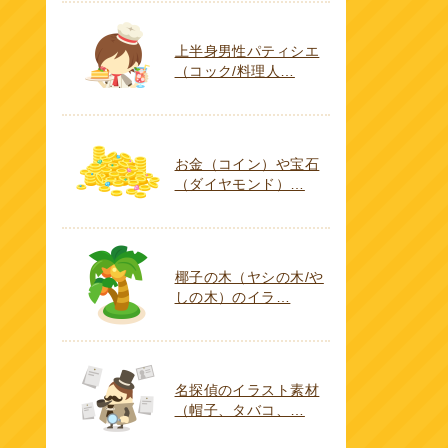
上半身男性パティシエ
（コック/料理人…
お金（コイン）や宝石
（ダイヤモンド）…
椰子の木（ヤシの木/や
しの木）のイラ…
名探偵のイラスト素材
（帽子、タバコ、…