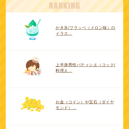
かき氷/フラッペ（メロン味）の
イラス…
上半身男性パティシエ（コック/
料理人…
お金（コイン）や宝石（ダイヤ
モンド）…