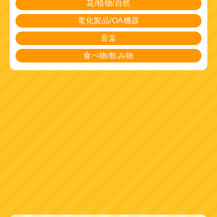
花/植物/自然
電化製品/OA機器
音楽
食べ物/飲み物