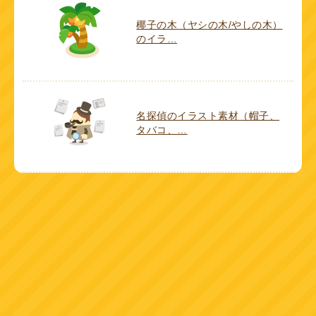
椰子の木（ヤシの木/やしの木）
のイラ…
名探偵のイラスト素材（帽子、
タバコ、…