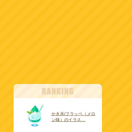
かき氷/フラッペ（メロ
ン味）のイラス…