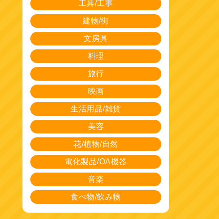
工具/工事
建物/街
文房具
料理
旅行
映画
生活用品/雑貨
美容
花/植物/自然
電化製品/OA機器
音楽
食べ物/飲み物