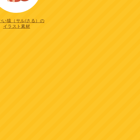
いい猿（サル/さる）の
イラスト素材