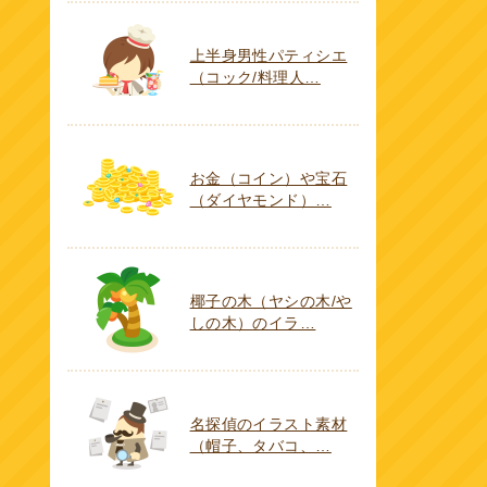
上半身男性パティシエ
（コック/料理人…
お金（コイン）や宝石
（ダイヤモンド）…
椰子の木（ヤシの木/や
しの木）のイラ…
名探偵のイラスト素材
（帽子、タバコ、…