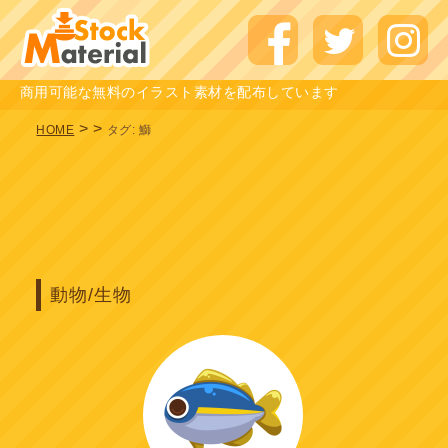
商用可能な無料のイラスト素材を配布しています
>
>
HOME
タグ:
鰤
動物/生物