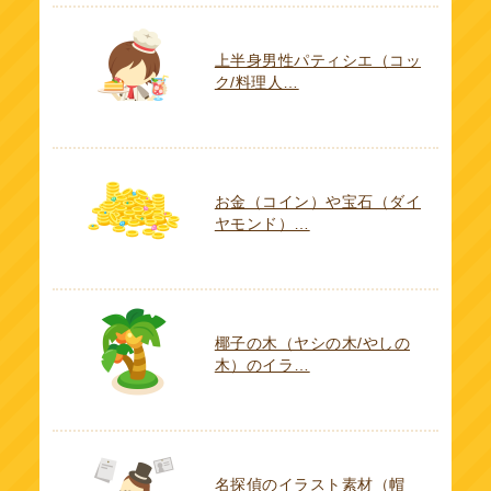
上半身男性パティシエ（コッ
ク/料理人…
お金（コイン）や宝石（ダイ
ヤモンド）…
椰子の木（ヤシの木/やしの
木）のイラ…
名探偵のイラスト素材（帽