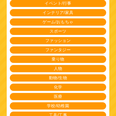
イベント/行事
インテリア/家具
ゲーム/おもちゃ
スポーツ
ファッション
ファンタジー
乗り物
人物
動物/生物
化学
医療
学校/幼稚園
工具/工事