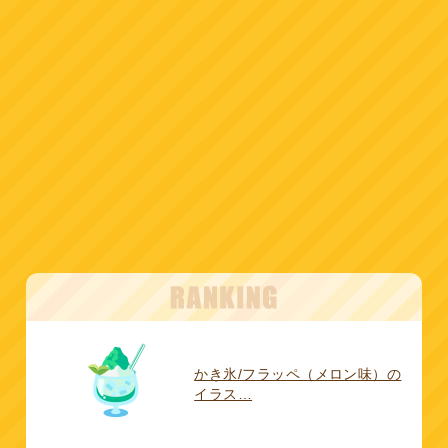
かき氷/フラッペ（メロン味）の
イラス…