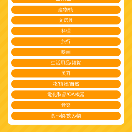
建物/街
文房具
料理
旅行
映画
生活用品/雑貨
美容
花/植物/自然
電化製品/OA機器
音楽
食べ物/飲み物