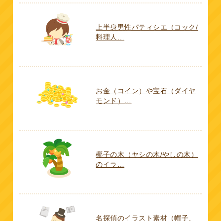
上半身男性パティシエ（コック/
料理人…
お金（コイン）や宝石（ダイヤ
モンド）…
椰子の木（ヤシの木/やしの木）
のイラ…
名探偵のイラスト素材（帽子、