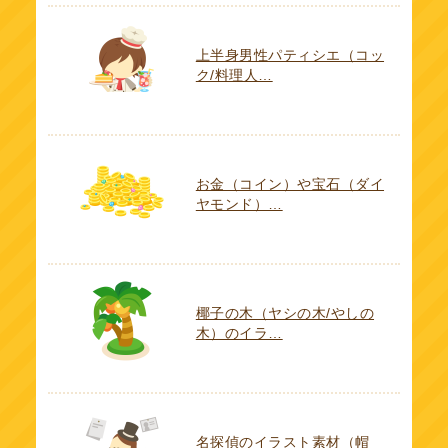
上半身男性パティシエ（コッ
ク/料理人…
お金（コイン）や宝石（ダイ
ヤモンド）…
椰子の木（ヤシの木/やしの
木）のイラ…
名探偵のイラスト素材（帽