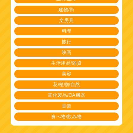
建物/街
文房具
料理
旅行
映画
生活用品/雑貨
美容
花/植物/自然
電化製品/OA機器
音楽
食べ物/飲み物