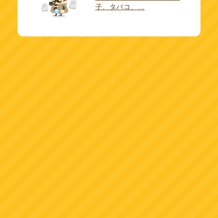
子、タバコ、…