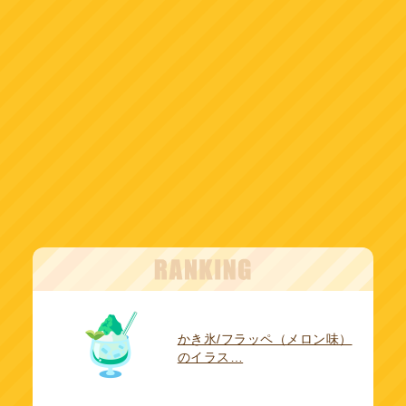
かき氷/フラッペ（メロン味）
のイラス…