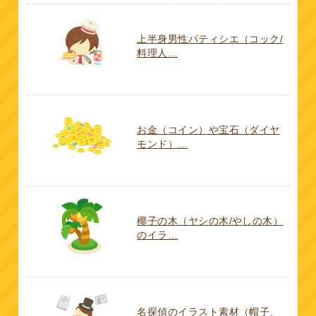
上半身男性パティシエ（コック/
料理人…
お金（コイン）や宝石（ダイヤ
モンド）…
椰子の木（ヤシの木/やしの木）
のイラ…
名探偵のイラスト素材（帽子、