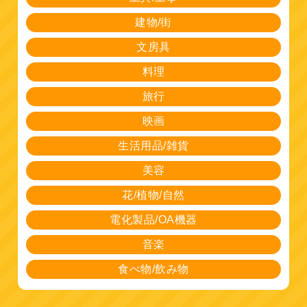
建物/街
文房具
料理
旅行
映画
生活用品/雑貨
美容
花/植物/自然
電化製品/OA機器
音楽
食べ物/飲み物