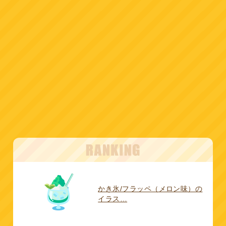
かき氷/フラッペ（メロン味）の
イラス…