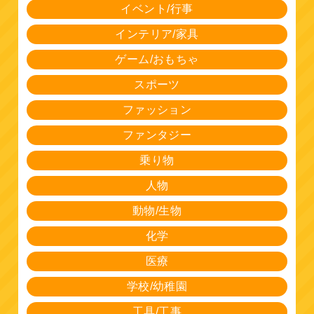
イベント/行事
インテリア/家具
ゲーム/おもちゃ
スポーツ
ファッション
ファンタジー
乗り物
人物
動物/生物
化学
医療
学校/幼稚園
工具/工事