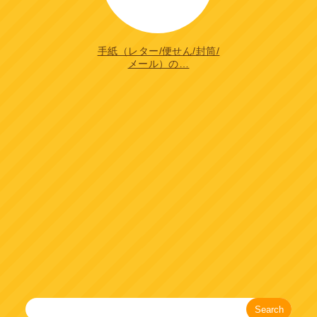
手紙（レター/便せん/封筒/
メール）の…
Search