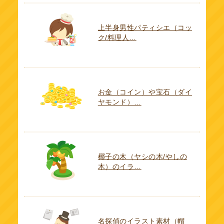
上半身男性パティシエ（コッ
ク/料理人…
お金（コイン）や宝石（ダイ
ヤモンド）…
椰子の木（ヤシの木/やしの
木）のイラ…
名探偵のイラスト素材（帽