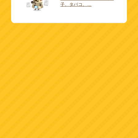
子、タバコ、…