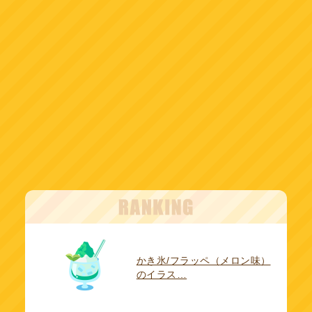
かき氷/フラッペ（メロン味）
のイラス…