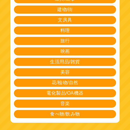
建物/街
文房具
料理
旅行
映画
生活用品/雑貨
美容
花/植物/自然
電化製品/OA機器
音楽
食べ物/飲み物