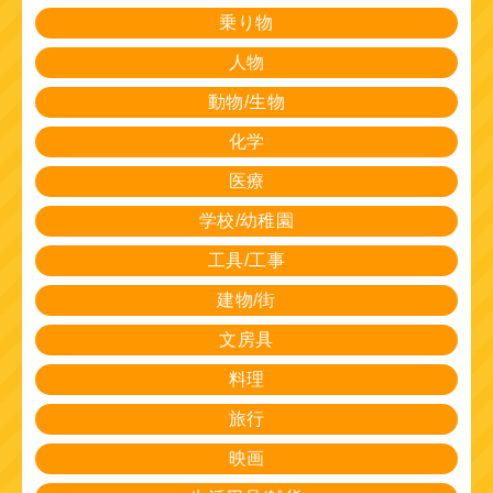
乗り物
人物
動物/生物
化学
医療
学校/幼稚園
工具/工事
建物/街
文房具
料理
旅行
映画