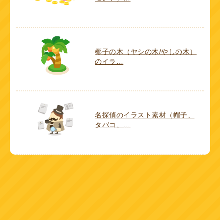
椰子の木（ヤシの木/やしの木）
のイラ…
名探偵のイラスト素材（帽子、
タバコ、…