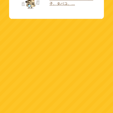
子、タバコ、…