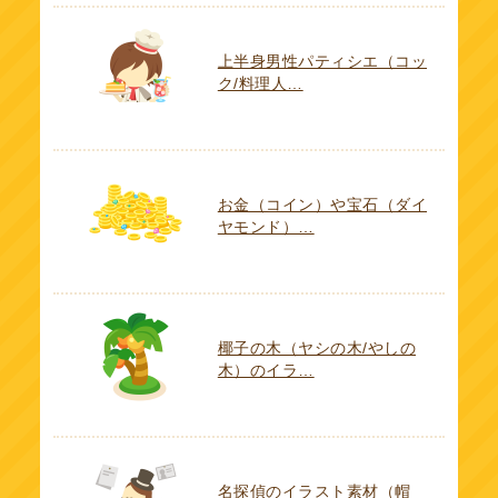
上半身男性パティシエ（コッ
ク/料理人…
お金（コイン）や宝石（ダイ
ヤモンド）…
椰子の木（ヤシの木/やしの
木）のイラ…
名探偵のイラスト素材（帽