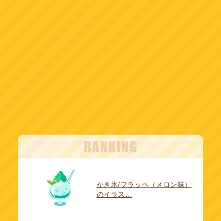
かき氷/フラッペ（メロン味）
のイラス…