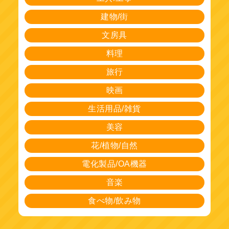
建物/街
文房具
料理
旅行
映画
生活用品/雑貨
美容
花/植物/自然
電化製品/OA機器
音楽
食べ物/飲み物