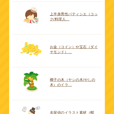
上半身男性パティシエ（コッ
ク/料理人…
お金（コイン）や宝石（ダイ
ヤモンド）…
椰子の木（ヤシの木/やしの
木）のイラ…
名探偵のイラスト素材（帽