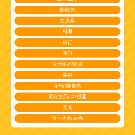
建物/街
文房具
料理
旅行
映画
生活用品/雑貨
美容
花/植物/自然
電化製品/OA機器
音楽
食べ物/飲み物