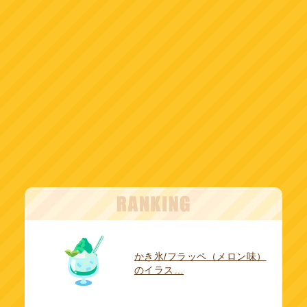
かき氷/フラッペ（メロン味）
のイラス…