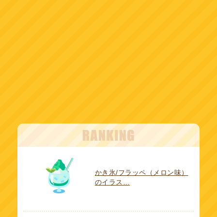
かき氷/フラッペ（メロン味）
のイラス…