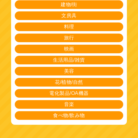
建物/街
文房具
料理
旅行
映画
生活用品/雑貨
美容
花/植物/自然
電化製品/OA機器
音楽
食べ物/飲み物