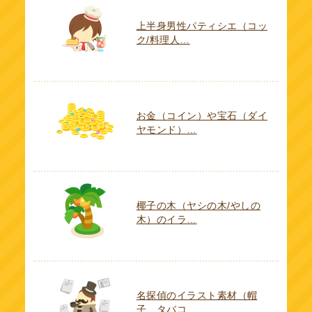
上半身男性パティシエ（コッ
ク/料理人…
お金（コイン）や宝石（ダイ
ヤモンド）…
椰子の木（ヤシの木/やしの
木）のイラ…
名探偵のイラスト素材（帽
子、タバコ、…