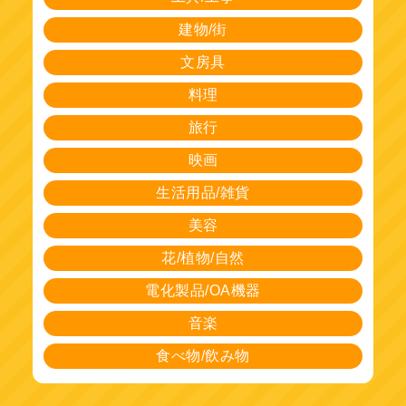
建物/街
文房具
料理
旅行
映画
生活用品/雑貨
美容
花/植物/自然
電化製品/OA機器
音楽
食べ物/飲み物