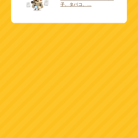
子、タバコ、…