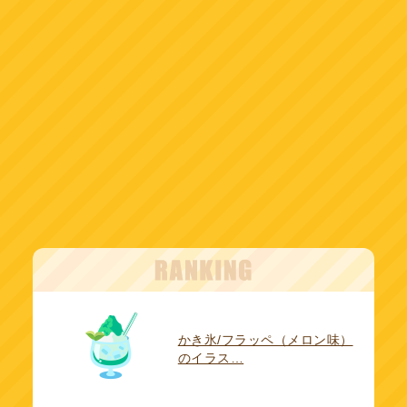
かき氷/フラッペ（メロン味）
のイラス…