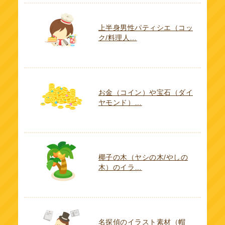
上半身男性パティシエ（コッ
ク/料理人…
お金（コイン）や宝石（ダイ
ヤモンド）…
椰子の木（ヤシの木/やしの
木）のイラ…
名探偵のイラスト素材（帽