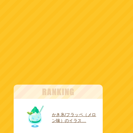
かき氷/フラッペ（メロ
ン味）のイラス…