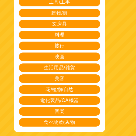
工具/工事
建物/街
文房具
料理
旅行
映画
生活用品/雑貨
美容
花/植物/自然
電化製品/OA機器
音楽
食べ物/飲み物