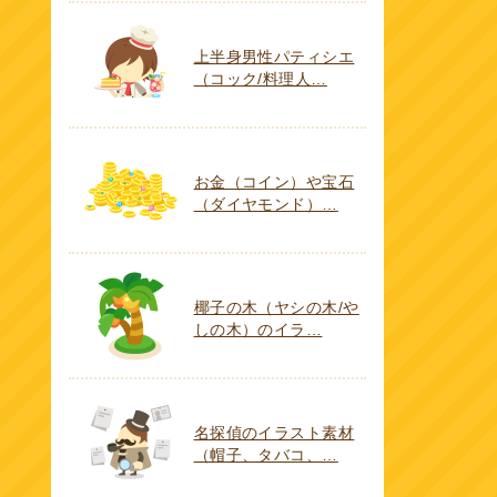
上半身男性パティシエ
（コック/料理人…
お金（コイン）や宝石
（ダイヤモンド）…
椰子の木（ヤシの木/や
しの木）のイラ…
名探偵のイラスト素材
（帽子、タバコ、…