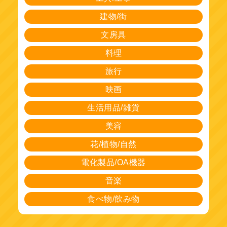
建物/街
文房具
料理
旅行
映画
生活用品/雑貨
美容
花/植物/自然
電化製品/OA機器
音楽
食べ物/飲み物