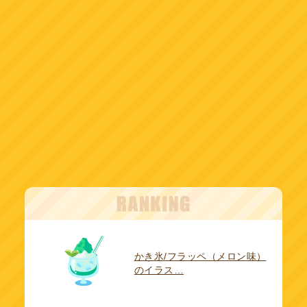
かき氷/フラッペ（メロン味）
のイラス…