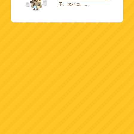
子、タバコ、…