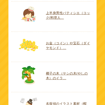
上半身男性パティシエ（コッ
ク/料理人…
お金（コイン）や宝石（ダイ
ヤモンド）…
椰子の木（ヤシの木/やしの
木）のイラ…
名探偵のイラスト素材（帽