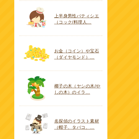
上半身男性パティシエ
（コック/料理人…
お金（コイン）や宝石
（ダイヤモンド）…
椰子の木（ヤシの木/や
しの木）のイラ…
名探偵のイラスト素材
（帽子、タバコ、…