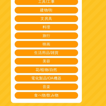
工具/工事
建物/街
文房具
料理
旅行
映画
生活用品/雑貨
美容
花/植物/自然
電化製品/OA機器
音楽
食べ物/飲み物