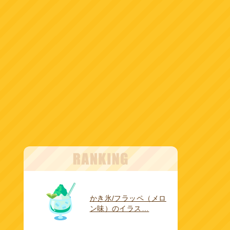
かき氷/フラッペ（メロ
ン味）のイラス…