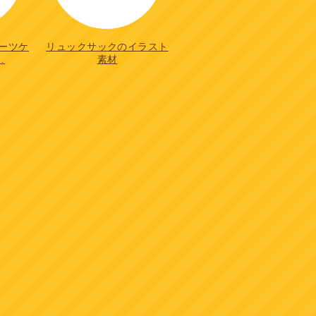
ーツケ
リュックサックのイラスト
…
素材