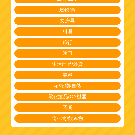
建物/街
文房具
料理
旅行
映画
生活用品/雑貨
美容
花/植物/自然
電化製品/OA機器
音楽
食べ物/飲み物