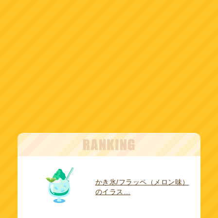
かき氷/フラッペ（メロン味）
のイラス…