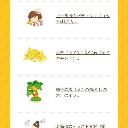
上半身男性パティシエ（コッ
ク/料理人…
お金（コイン）や宝石（ダイ
ヤモンド）…
椰子の木（ヤシの木/やしの
木）のイラ…
名探偵のイラスト素材（帽