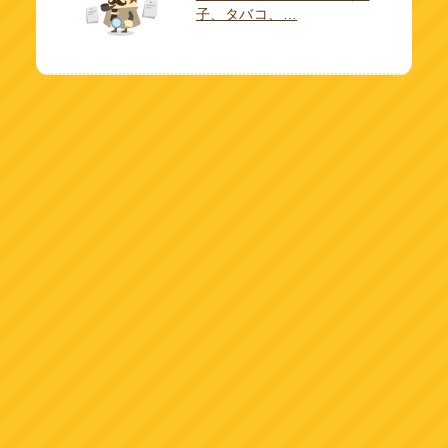
子、タバコ、…