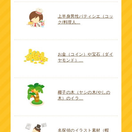
上半身男性パティシエ（コッ
ク/料理人…
お金（コイン）や宝石（ダイ
ヤモンド）…
椰子の木（ヤシの木/やしの
木）のイラ…
名探偵のイラスト素材（帽