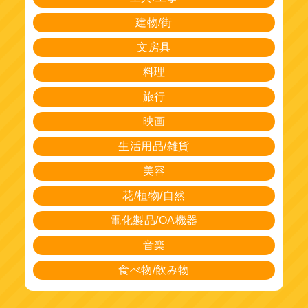
建物/街
文房具
料理
旅行
映画
生活用品/雑貨
美容
花/植物/自然
電化製品/OA機器
音楽
食べ物/飲み物