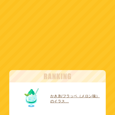
かき氷/フラッペ（メロン味）
のイラス…