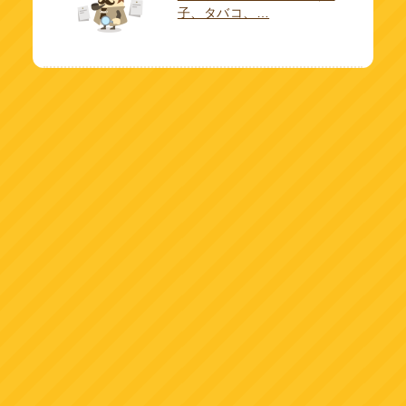
子、タバコ、…