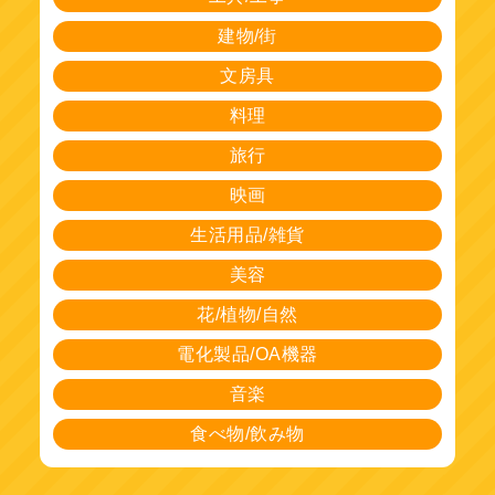
建物/街
文房具
料理
旅行
映画
生活用品/雑貨
美容
花/植物/自然
電化製品/OA機器
音楽
食べ物/飲み物