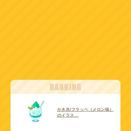
かき氷/フラッペ（メロン味）
のイラス…