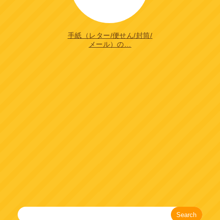
手紙（レター/便せん/封筒/
メール）の…
Search