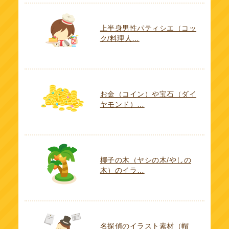
上半身男性パティシエ（コッ
ク/料理人…
お金（コイン）や宝石（ダイ
ヤモンド）…
椰子の木（ヤシの木/やしの
木）のイラ…
名探偵のイラスト素材（帽