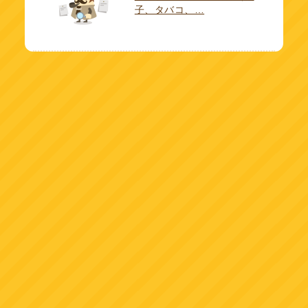
子、タバコ、…