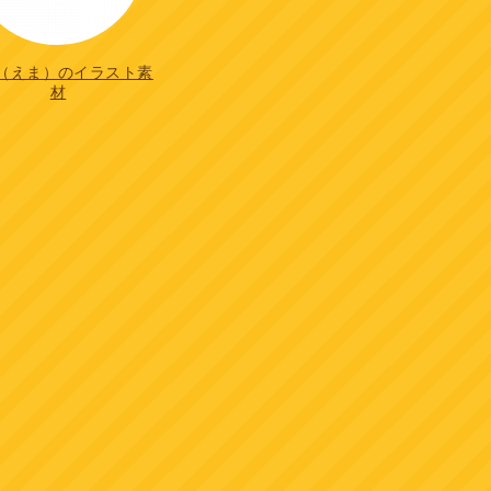
（えま）のイラスト素
材