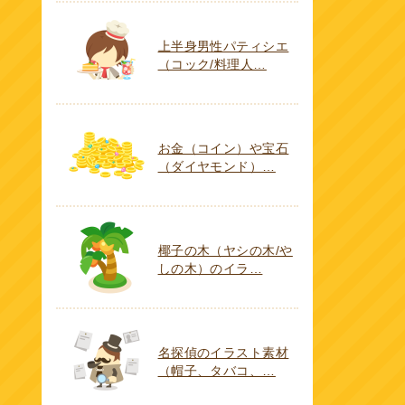
上半身男性パティシエ
（コック/料理人…
お金（コイン）や宝石
（ダイヤモンド）…
椰子の木（ヤシの木/や
しの木）のイラ…
名探偵のイラスト素材
（帽子、タバコ、…