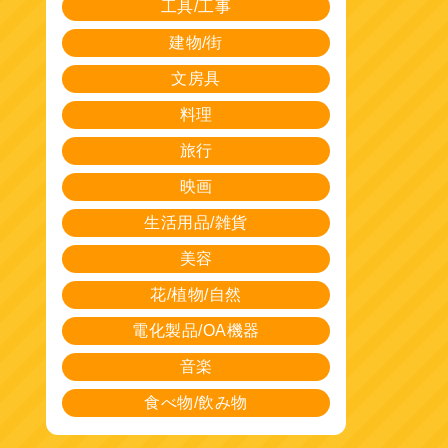
工具/工事
建物/街
文房具
料理
旅行
映画
生活用品/雑貨
美容
花/植物/自然
電化製品/OA機器
音楽
食べ物/飲み物