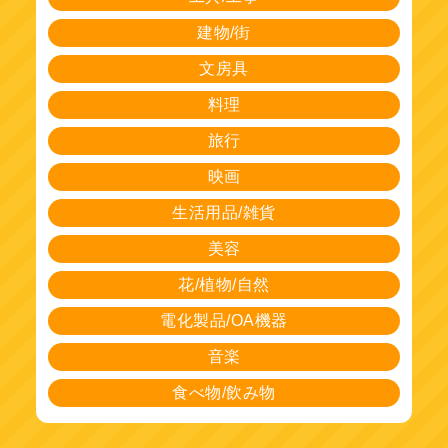
建物/街
文房具
料理
旅行
映画
生活用品/雑貨
美容
花/植物/自然
電化製品/OA機器
音楽
食べ物/飲み物