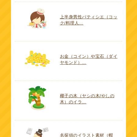
上半身男性パティシエ（コッ
ク/料理人…
お金（コイン）や宝石（ダイ
ヤモンド）…
椰子の木（ヤシの木/やしの
木）のイラ…
名探偵のイラスト素材（帽