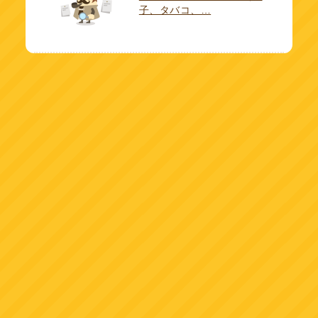
子、タバコ、…