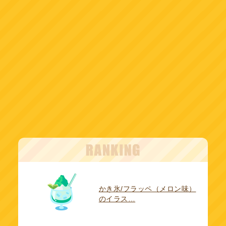
かき氷/フラッペ（メロン味）
のイラス…