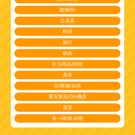
建物/街
文房具
料理
旅行
映画
生活用品/雑貨
美容
花/植物/自然
電化製品/OA機器
音楽
食べ物/飲み物