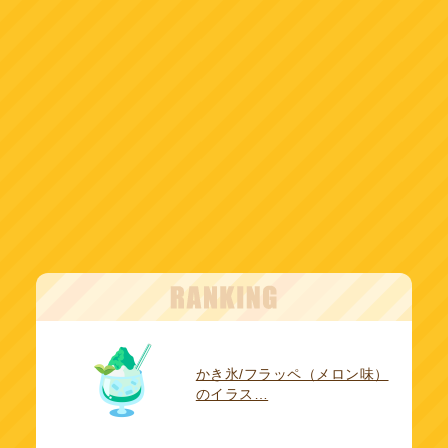
かき氷/フラッペ（メロン味）
のイラス…