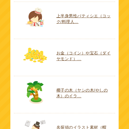
上半身男性パティシエ（コッ
ク/料理人…
お金（コイン）や宝石（ダイ
ヤモンド）…
椰子の木（ヤシの木/やしの
木）のイラ…
名探偵のイラスト素材（帽