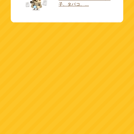
子、タバコ、…