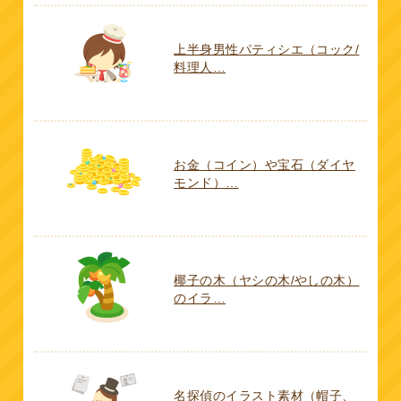
上半身男性パティシエ（コック/
料理人…
お金（コイン）や宝石（ダイヤ
モンド）…
椰子の木（ヤシの木/やしの木）
のイラ…
名探偵のイラスト素材（帽子、