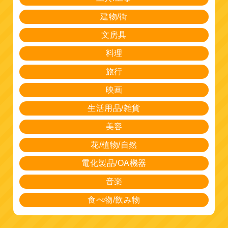
建物/街
文房具
料理
旅行
映画
生活用品/雑貨
美容
花/植物/自然
電化製品/OA機器
音楽
食べ物/飲み物