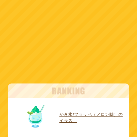
かき氷/フラッペ（メロン味）の
イラス…