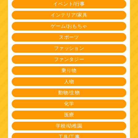
イベント/行事
インテリア/家具
ゲーム/おもちゃ
スポーツ
ファッション
ファンタジー
乗り物
人物
動物/生物
化学
医療
学校/幼稚園
工具/工事