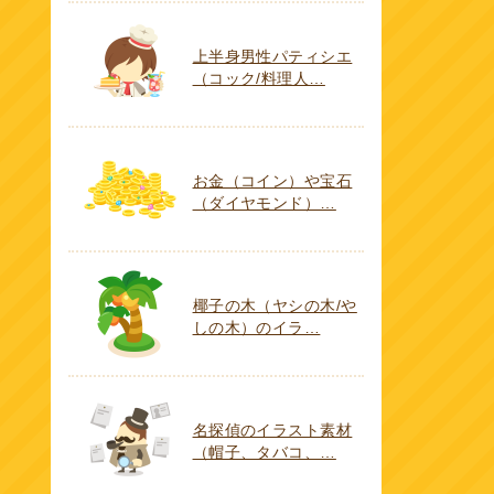
上半身男性パティシエ
（コック/料理人…
お金（コイン）や宝石
（ダイヤモンド）…
椰子の木（ヤシの木/や
しの木）のイラ…
名探偵のイラスト素材
（帽子、タバコ、…