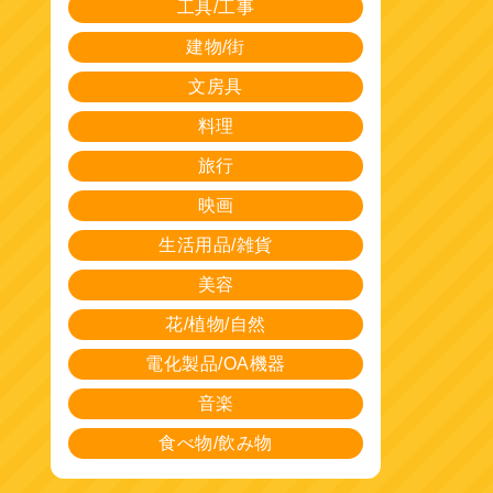
工具/工事
建物/街
文房具
料理
旅行
映画
生活用品/雑貨
美容
花/植物/自然
電化製品/OA機器
音楽
食べ物/飲み物