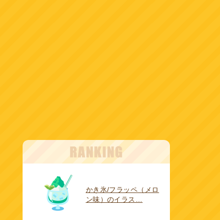
かき氷/フラッペ（メロ
ン味）のイラス…