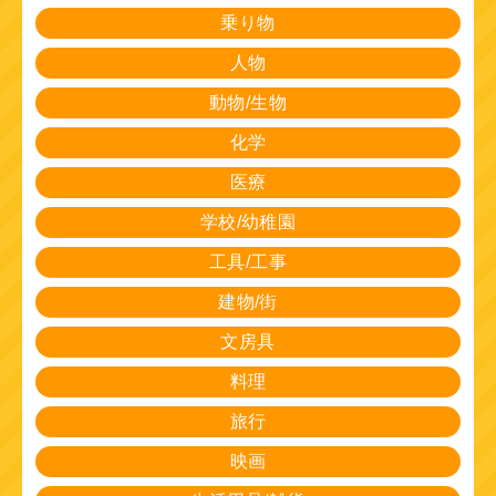
乗り物
人物
動物/生物
化学
医療
学校/幼稚園
工具/工事
建物/街
文房具
料理
旅行
映画