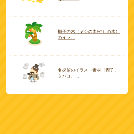
椰子の木（ヤシの木/やしの木）
のイラ…
名探偵のイラスト素材（帽子、
タバコ、…