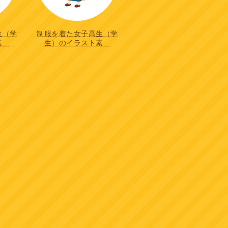
生（学
制服を着た女子高生（学
素…
生）のイラスト素…