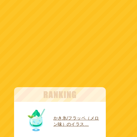
かき氷/フラッペ（メロ
ン味）のイラス…