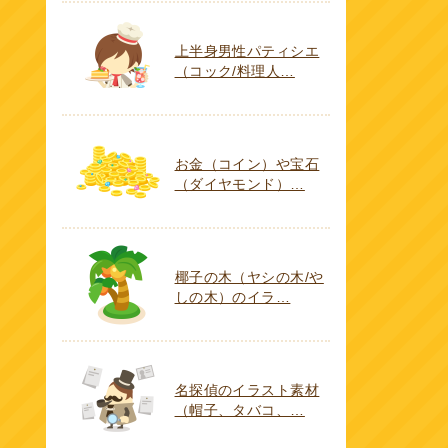
上半身男性パティシエ
（コック/料理人…
お金（コイン）や宝石
（ダイヤモンド）…
椰子の木（ヤシの木/や
しの木）のイラ…
名探偵のイラスト素材
（帽子、タバコ、…