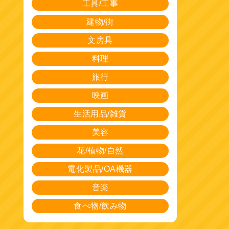
工具/工事
建物/街
文房具
料理
旅行
映画
生活用品/雑貨
美容
花/植物/自然
電化製品/OA機器
音楽
食べ物/飲み物