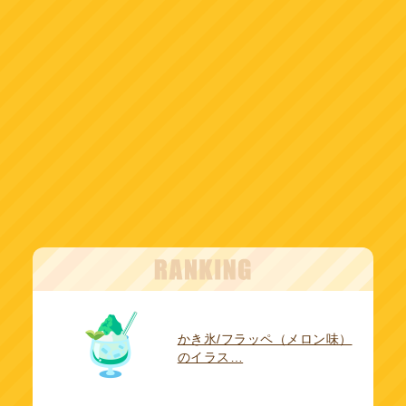
かき氷/フラッペ（メロン味）
のイラス…