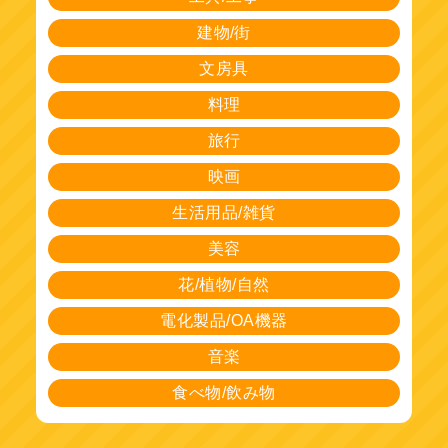
建物/街
文房具
料理
旅行
映画
生活用品/雑貨
美容
花/植物/自然
電化製品/OA機器
音楽
食べ物/飲み物