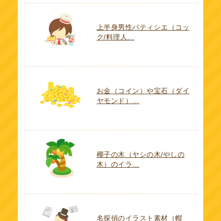
上半身男性パティシエ（コッ
ク/料理人…
お金（コイン）や宝石（ダイ
ヤモンド）…
椰子の木（ヤシの木/やしの
木）のイラ…
名探偵のイラスト素材（帽