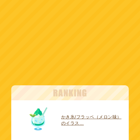
かき氷/フラッペ（メロン味）
のイラス…