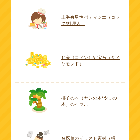
上半身男性パティシエ（コッ
ク/料理人…
お金（コイン）や宝石（ダイ
ヤモンド）…
椰子の木（ヤシの木/やしの
木）のイラ…
名探偵のイラスト素材（帽