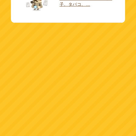
子、タバコ、…