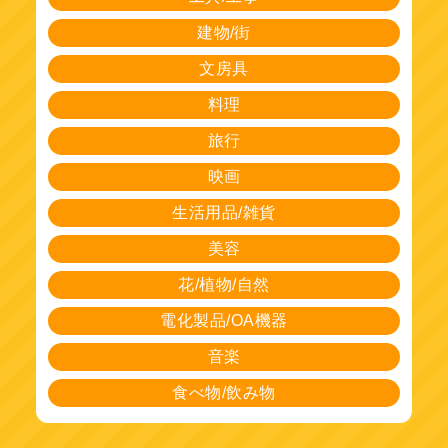
建物/街
文房具
料理
旅行
映画
生活用品/雑貨
美容
花/植物/自然
電化製品/OA機器
音楽
食べ物/飲み物