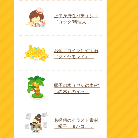
上半身男性パティシエ
（コック/料理人…
お金（コイン）や宝石
（ダイヤモンド）…
椰子の木（ヤシの木/や
しの木）のイラ…
名探偵のイラスト素材
（帽子、タバコ、…