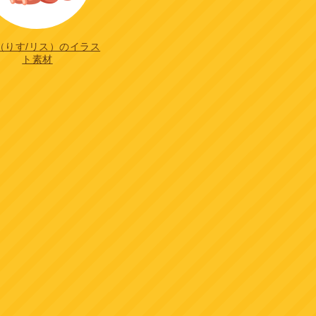
（りす/リス）のイラス
ト素材