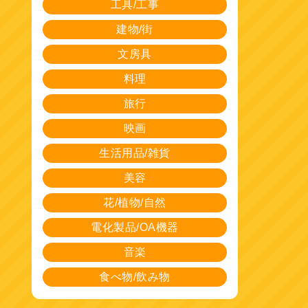
工具/工事
建物/街
文房具
料理
旅行
映画
生活用品/雑貨
美容
花/植物/自然
電化製品/OA機器
音楽
食べ物/飲み物