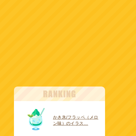
かき氷/フラッペ（メロ
ン味）のイラス…