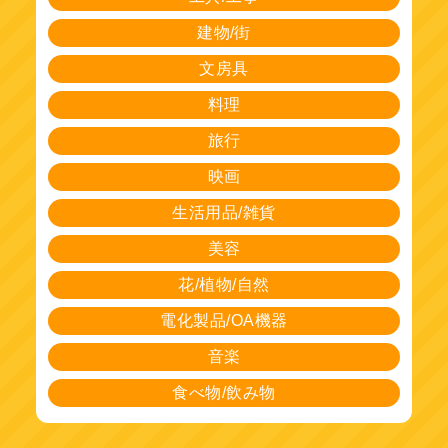
建物/街
文房具
料理
旅行
映画
生活用品/雑貨
美容
花/植物/自然
電化製品/OA機器
音楽
食べ物/飲み物