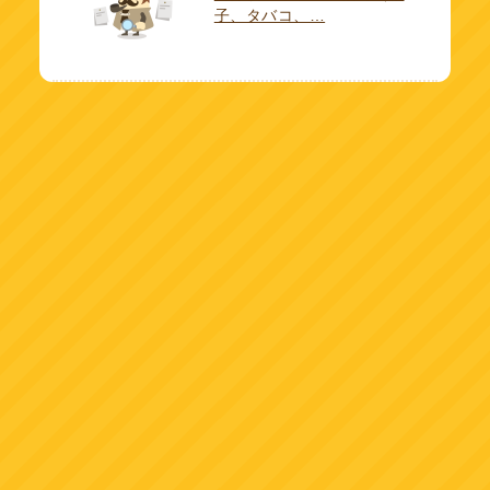
子、タバコ、…