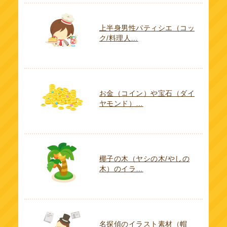
上半身男性パティシエ（コッ
ク/料理人…
お金（コイン）や宝石（ダイ
ヤモンド）…
椰子の木（ヤシの木/やしの
木）のイラ…
名探偵のイラスト素材（帽