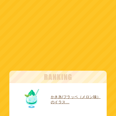
かき氷/フラッペ（メロン味）
のイラス…