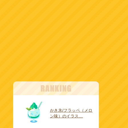
かき氷/フラッペ（メロ
ン味）のイラス…