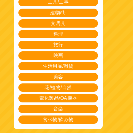
工具/工事
建物/街
文房具
料理
旅行
映画
生活用品/雑貨
美容
花/植物/自然
電化製品/OA機器
音楽
食べ物/飲み物