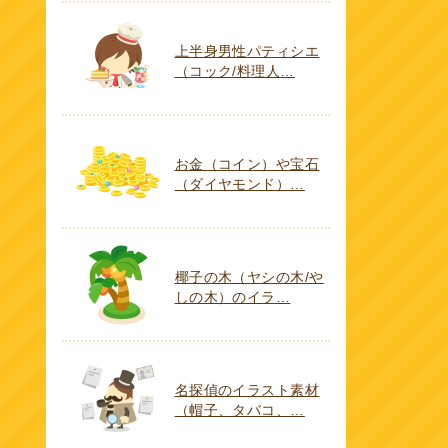
上半身男性パティシエ
（コック/料理人…
お金（コイン）や宝石
（ダイヤモンド）…
椰子の木（ヤシの木/や
しの木）のイラ…
名探偵のイラスト素材
（帽子、タバコ、…