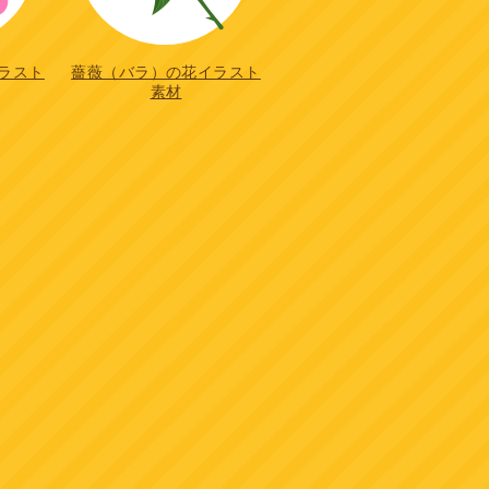
ラスト
薔薇（バラ）の花イラスト
素材