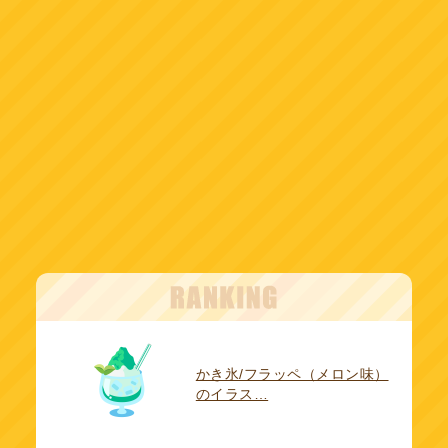
かき氷/フラッペ（メロン味）
のイラス…