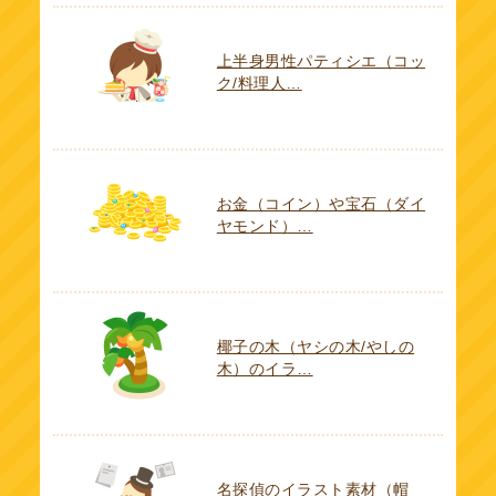
上半身男性パティシエ（コッ
ク/料理人…
お金（コイン）や宝石（ダイ
ヤモンド）…
椰子の木（ヤシの木/やしの
木）のイラ…
名探偵のイラスト素材（帽