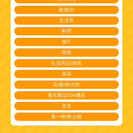
建物/街
文房具
料理
旅行
映画
生活用品/雑貨
美容
花/植物/自然
電化製品/OA機器
音楽
食べ物/飲み物