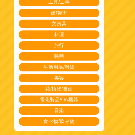
工具/工事
建物/街
文房具
料理
旅行
映画
生活用品/雑貨
美容
花/植物/自然
電化製品/OA機器
音楽
食べ物/飲み物