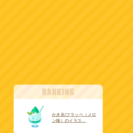
かき氷/フラッペ（メロ
ン味）のイラス…