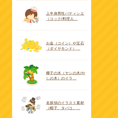
上半身男性パティシエ
（コック/料理人…
お金（コイン）や宝石
（ダイヤモンド）…
椰子の木（ヤシの木/や
しの木）のイラ…
名探偵のイラスト素材
（帽子、タバコ、…