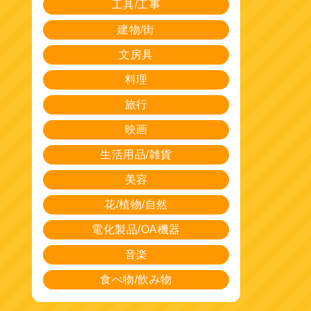
工具/工事
建物/街
文房具
料理
旅行
映画
生活用品/雑貨
美容
花/植物/自然
電化製品/OA機器
音楽
食べ物/飲み物