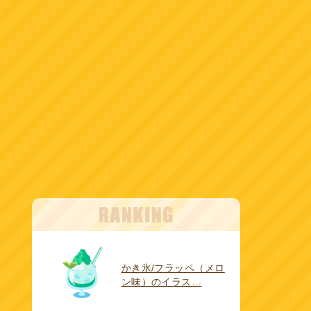
かき氷/フラッペ（メロ
ン味）のイラス…