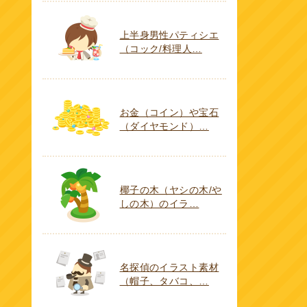
上半身男性パティシエ
（コック/料理人…
お金（コイン）や宝石
（ダイヤモンド）…
椰子の木（ヤシの木/や
しの木）のイラ…
名探偵のイラスト素材
（帽子、タバコ、…