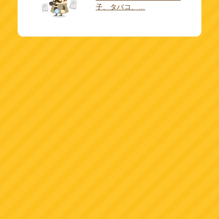
子、タバコ、…