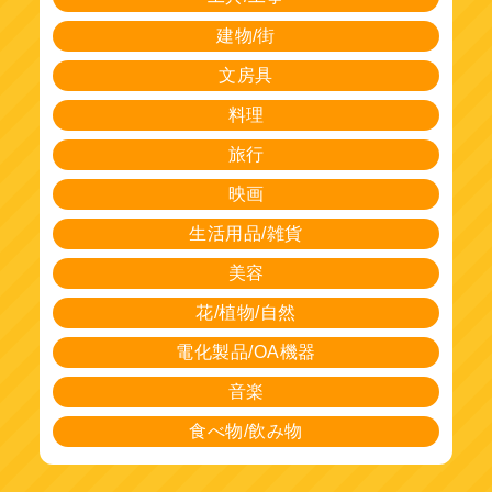
建物/街
文房具
料理
旅行
映画
生活用品/雑貨
美容
花/植物/自然
電化製品/OA機器
音楽
食べ物/飲み物