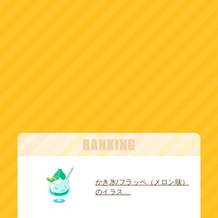
かき氷/フラッペ（メロン味）
のイラス…