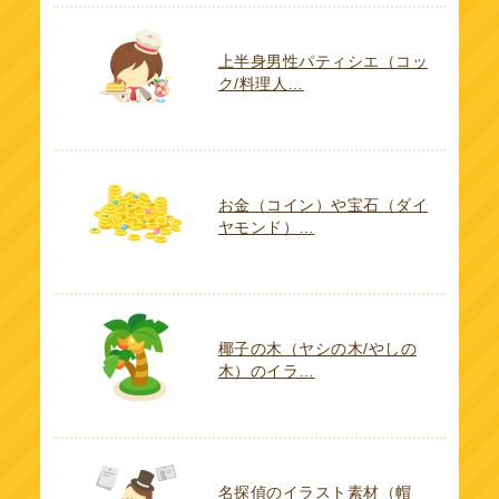
上半身男性パティシエ（コッ
ク/料理人…
お金（コイン）や宝石（ダイ
ヤモンド）…
椰子の木（ヤシの木/やしの
木）のイラ…
名探偵のイラスト素材（帽