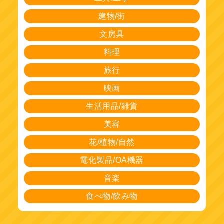
建物/街
文房具
料理
旅行
映画
生活用品/雑貨
美容
花/植物/自然
電化製品/OA機器
音楽
食べ物/飲み物