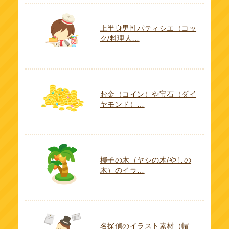
上半身男性パティシエ（コッ
ク/料理人…
お金（コイン）や宝石（ダイ
ヤモンド）…
椰子の木（ヤシの木/やしの
木）のイラ…
名探偵のイラスト素材（帽