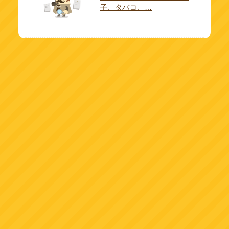
子、タバコ、…