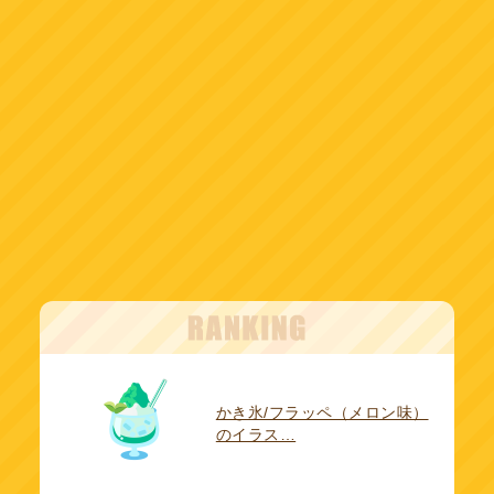
かき氷/フラッペ（メロン味）
のイラス…