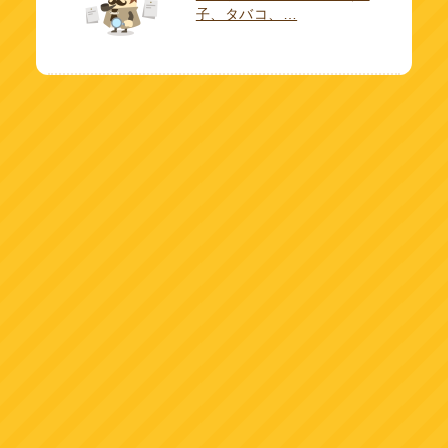
子、タバコ、…