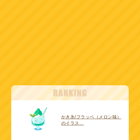
かき氷/フラッペ（メロン味）
のイラス…