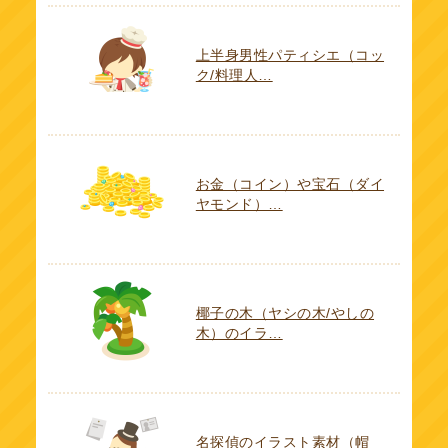
上半身男性パティシエ（コッ
ク/料理人…
お金（コイン）や宝石（ダイ
ヤモンド）…
椰子の木（ヤシの木/やしの
木）のイラ…
名探偵のイラスト素材（帽