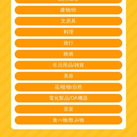
建物/街
文房具
料理
旅行
映画
生活用品/雑貨
美容
花/植物/自然
電化製品/OA機器
音楽
食べ物/飲み物