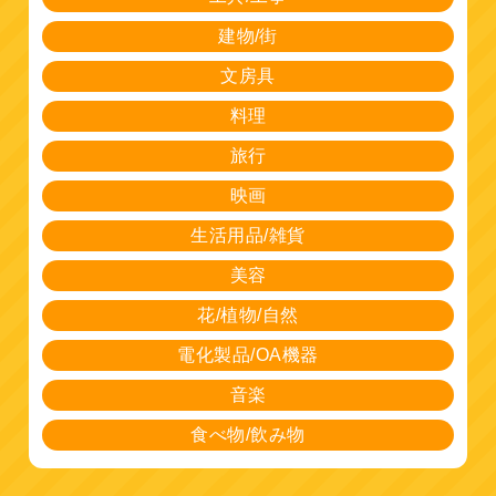
建物/街
文房具
料理
旅行
映画
生活用品/雑貨
美容
花/植物/自然
電化製品/OA機器
音楽
食べ物/飲み物