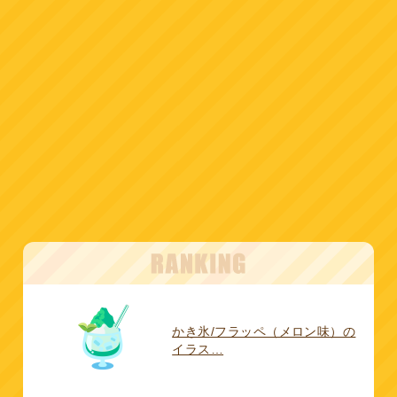
かき氷/フラッペ（メロン味）の
イラス…