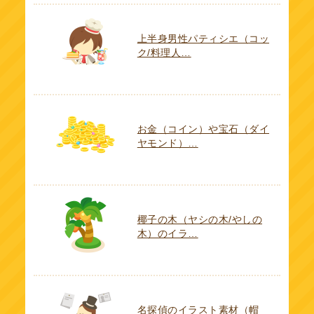
上半身男性パティシエ（コッ
ク/料理人…
お金（コイン）や宝石（ダイ
ヤモンド）…
椰子の木（ヤシの木/やしの
木）のイラ…
名探偵のイラスト素材（帽