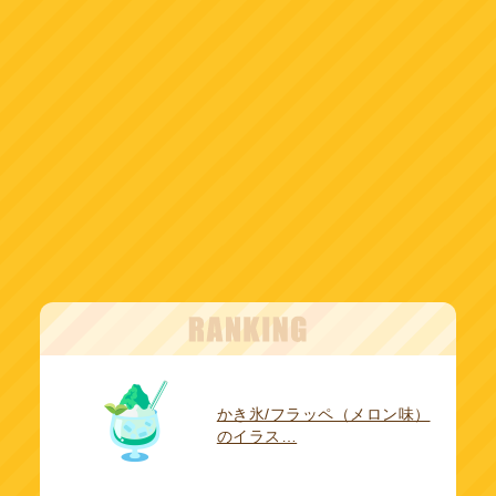
かき氷/フラッペ（メロン味）
のイラス…