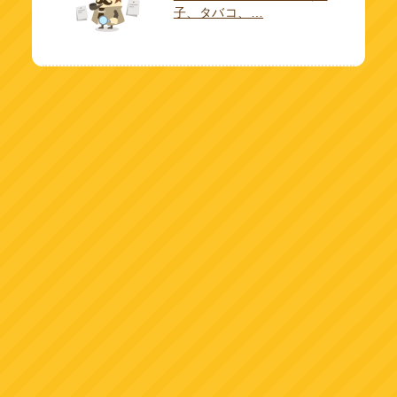
子、タバコ、…