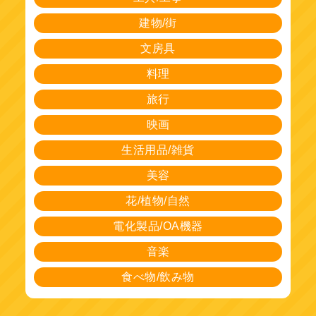
建物/街
文房具
料理
旅行
映画
生活用品/雑貨
美容
花/植物/自然
電化製品/OA機器
音楽
食べ物/飲み物