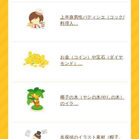
上半身男性パティシエ（コック/
料理人…
お金（コイン）や宝石（ダイヤ
モンド）…
椰子の木（ヤシの木/やしの木）
のイラ…
名探偵のイラスト素材（帽子、