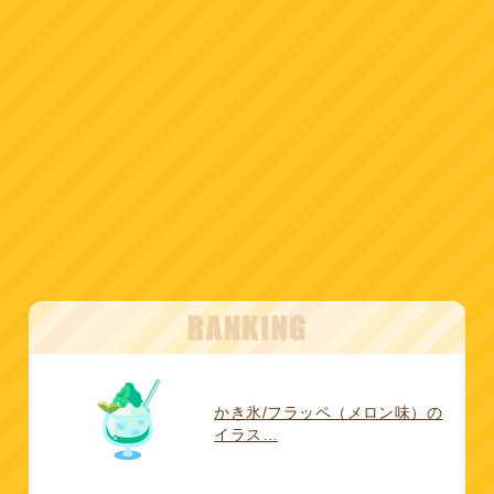
かき氷/フラッペ（メロン味）の
イラス…