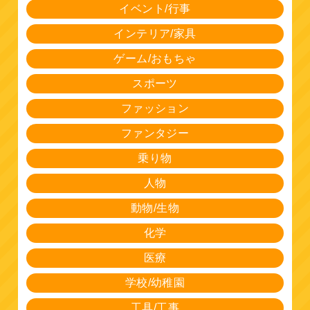
イベント/行事
インテリア/家具
ゲーム/おもちゃ
スポーツ
ファッション
ファンタジー
乗り物
人物
動物/生物
化学
医療
学校/幼稚園
工具/工事