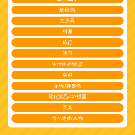
建物/街
文房具
料理
旅行
映画
生活用品/雑貨
美容
花/植物/自然
電化製品/OA機器
音楽
食べ物/飲み物