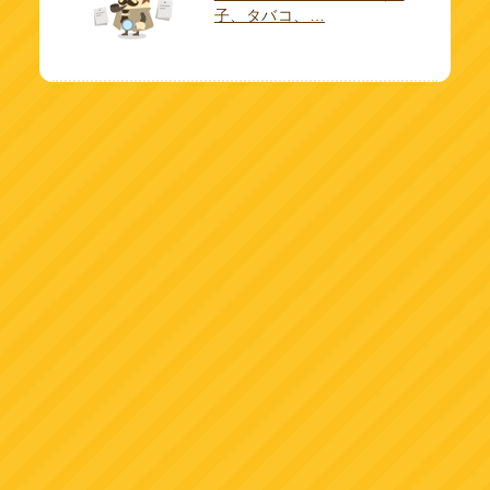
子、タバコ、…