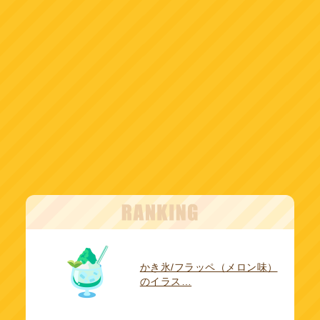
かき氷/フラッペ（メロン味）
のイラス…