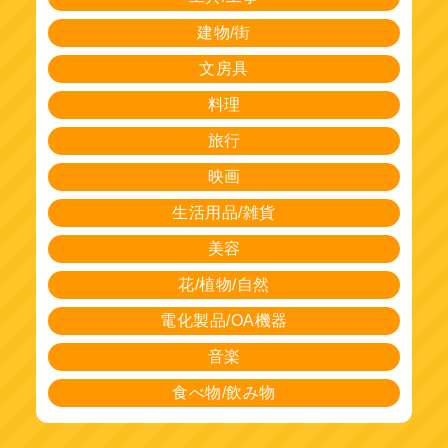
建物/街
文房具
料理
旅行
映画
生活用品/雑貨
美容
花/植物/自然
電化製品/OA機器
音楽
食べ物/飲み物