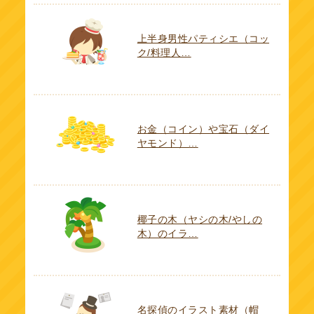
上半身男性パティシエ（コッ
ク/料理人…
お金（コイン）や宝石（ダイ
ヤモンド）…
椰子の木（ヤシの木/やしの
木）のイラ…
名探偵のイラスト素材（帽