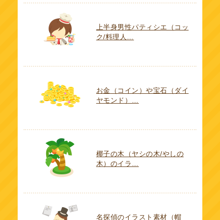
上半身男性パティシエ（コッ
ク/料理人…
お金（コイン）や宝石（ダイ
ヤモンド）…
椰子の木（ヤシの木/やしの
木）のイラ…
名探偵のイラスト素材（帽