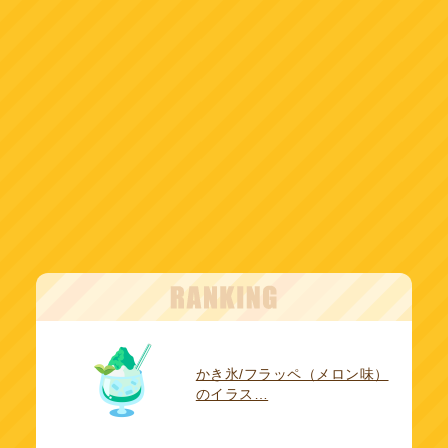
かき氷/フラッペ（メロン味）
のイラス…