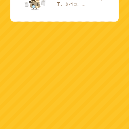
子、タバコ、…