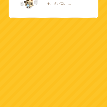
子、タバコ、…