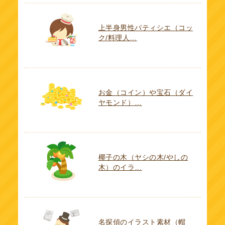
上半身男性パティシエ（コッ
ク/料理人…
お金（コイン）や宝石（ダイ
ヤモンド）…
椰子の木（ヤシの木/やしの
木）のイラ…
名探偵のイラスト素材（帽