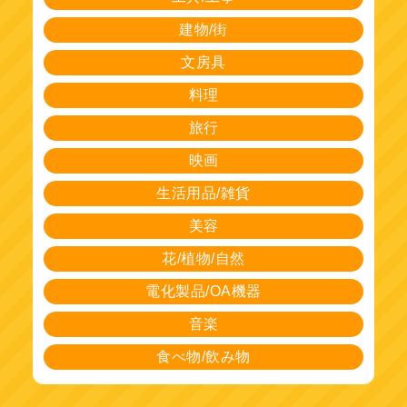
建物/街
文房具
料理
旅行
映画
生活用品/雑貨
美容
花/植物/自然
電化製品/OA機器
音楽
食べ物/飲み物