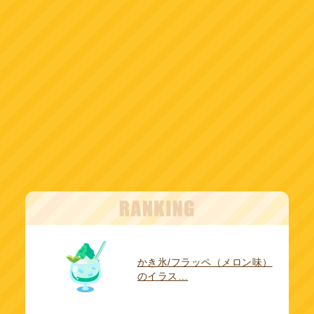
かき氷/フラッペ（メロン味）
のイラス…