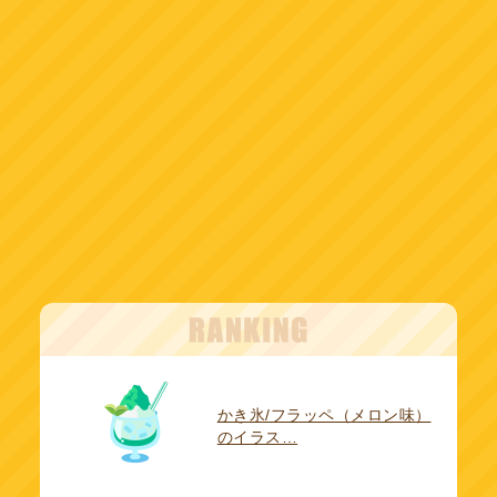
かき氷/フラッペ（メロン味）
のイラス…