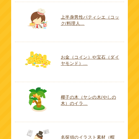
上半身男性パティシエ（コッ
ク/料理人…
お金（コイン）や宝石（ダイ
ヤモンド）…
椰子の木（ヤシの木/やしの
木）のイラ…
名探偵のイラスト素材（帽