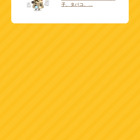
子、タバコ、…