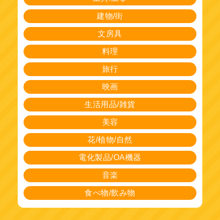
建物/街
文房具
料理
旅行
映画
生活用品/雑貨
美容
花/植物/自然
電化製品/OA機器
音楽
食べ物/飲み物