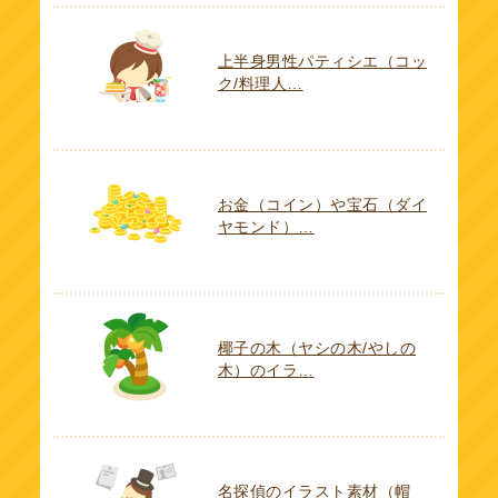
上半身男性パティシエ（コッ
ク/料理人…
お金（コイン）や宝石（ダイ
ヤモンド）…
椰子の木（ヤシの木/やしの
木）のイラ…
名探偵のイラスト素材（帽