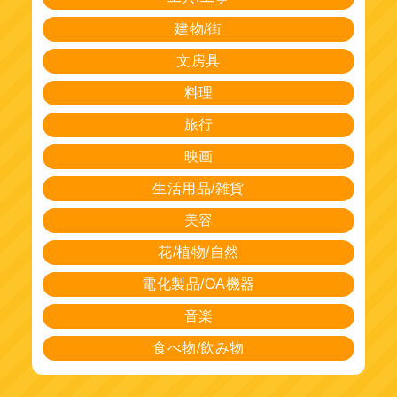
建物/街
文房具
料理
旅行
映画
生活用品/雑貨
美容
花/植物/自然
電化製品/OA機器
音楽
食べ物/飲み物