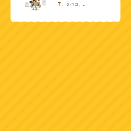
子、タバコ、…