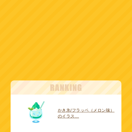
かき氷/フラッペ（メロン味）
のイラス…