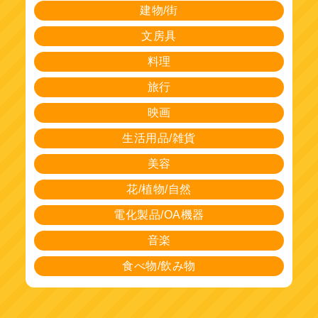
建物/街
文房具
料理
旅行
映画
生活用品/雑貨
美容
花/植物/自然
電化製品/OA機器
音楽
食べ物/飲み物