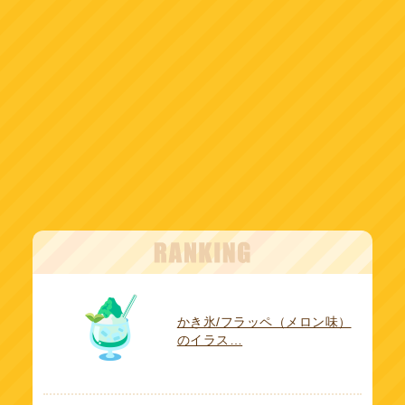
かき氷/フラッペ（メロン味）
のイラス…