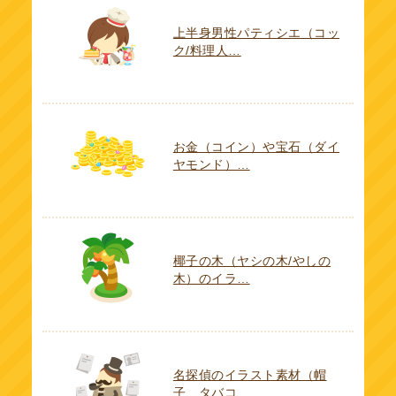
上半身男性パティシエ（コッ
ク/料理人…
お金（コイン）や宝石（ダイ
ヤモンド）…
椰子の木（ヤシの木/やしの
木）のイラ…
名探偵のイラスト素材（帽
子、タバコ、…